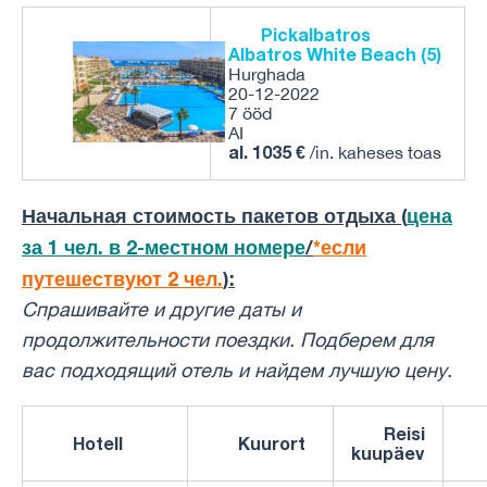
Pickalbatros
Albatros White Beach (5)
Hurghada
20-12-2022
7 ööd
AI
al. 1035
€
/in. kaheses toas
Начальная стоимость пакетов отдыха (
цена
за 1 чел. в 2-местном номере
/
*если
путешествуют 2 чел.
):
Спрашивайте и другие даты и ​​
продолжительности поездки. Подберем для
вас подходящий отель и найдем лучшую цену.
Reisi
Hotell
Kuurort
kuupäev