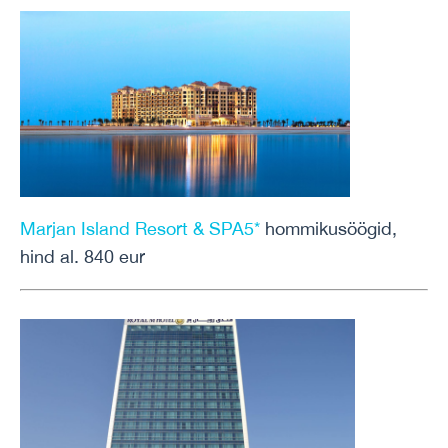
Marjan Island Resort & SPA5*
hommikusöögid,
hind al. 840 eur