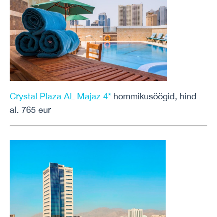
Crystal Plaza AL Majaz 4*
hommikusöögid, hind
al. 765 eur