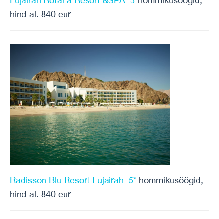
Fujairah Rotana Resort &SPA 5*
hommikusöögid,
hind al. 840 eur
Radisson Blu Resort Fujairah 5*
hommikusöögid,
hind al. 840 eur