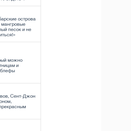
барские острова
, мангровые
лый песок и не
иться!»
рый можно
тницам и
 блефы
овов, Сент-Джон
оном,
 прекрасным