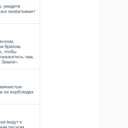
, увидите
ажа захватывает
песком,
м бризом.
е, чтобы
 окажетесь там,
а Земле».
авянистые
ки на верблюдах
ка ведут к
лым песком,