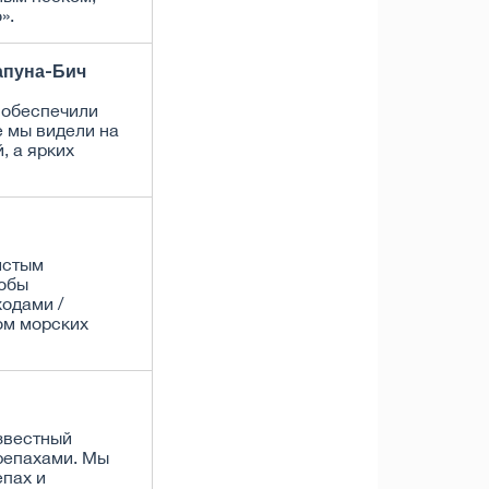
».
апуна-Бич
 обеспечили
е мы видели на
, а ярких
истым
тобы
одами /
ом морских
звестный
репахами. Мы
епах и