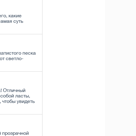
его, какие
самая суть
хатистого песка
от светло-
! Отличный
 собой ласты,
, чтобы увидеть
й прозрачной