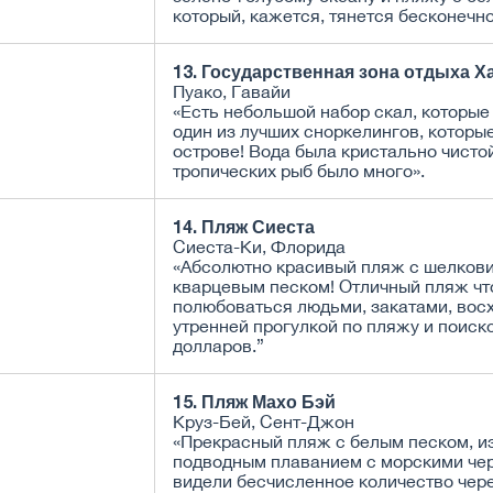
который, кажется, тянется бесконечно
13. Государственная зона отдыха Х
Пуако, Гавайи
«Есть небольшой набор скал, которые
один из лучших сноркелингов, которы
острове! Вода была кристально чистой
тропических рыб было много».
14. Пляж Сиеста
Сиеста-Ки, Флорида
«Абсолютно красивый пляж с шелков
кварцевым песком! Отличный пляж ч
полюбоваться людьми, закатами, восх
утренней прогулкой по пляжу и поиск
долларов.”
15. Пляж Махо Бэй
Круз-Бей, Сент-Джон
«Прекрасный пляж с белым песком, и
подводным плаванием с морскими че
видели бесчисленное количество чер