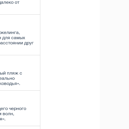
далеко от
ркелинга,
н для самых
расстоянии друг
ый пляж с
еально
ководья».
его черного
 волн,
я».