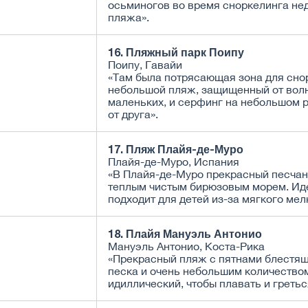
осьминогов во время сноркелинга не
пляжа».
16. Пляжный парк Поипу
Поипу, Гавайи
«Там была потрясающая зона для сно
небольшой пляж, защищенный от вол
маленьких, и серфинг на небольшом 
от друга».
17. Пляж Плайя-де-Муро
Плайя-де-Муро, Испания
«В Плайя-де-Муро прекрасный песчан
теплым чистым бирюзовым морем. Ид
подходит для детей из-за мягкого мел
18. Плайя Мануэль Антонио
Мануэль Антонио, Коста-Рика
«Прекрасный пляж с пятнами блестящ
песка и очень небольшим количеством
идиллический, чтобы плавать и гретьс