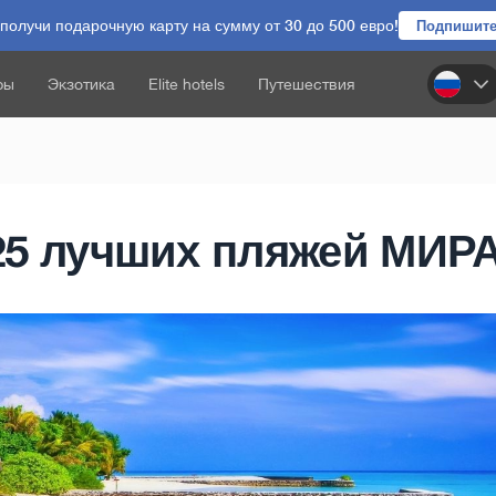
олучи подарочную карту на сумму от 30 до 500 евро!
Подпишите
ры
Экзотика
Elite hotels
Путешествия
25 лучших пляжей МИРА