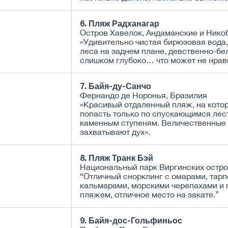
6. Пляж Радханагар
Остров Хавелок, Андаманские и Нико
«Удивительно чистая бирюзовая вода
леса на заднем плане, девственно-бе
слишком глубоко… что может не нрав
7. Байя-ду-Санчо
Фернандо де Норонья, Бразилия
«Красивый отдаленный пляж, на кото
попасть только по спускающимся лес
каменным ступеням. Величественные
захватывают дух».
8. Пляж Транк Бэй
Национальный парк Виргинских остр
“Отличный снорклинг с омарами, тарп
кальмарами, морскими черепахами и
пляжем, отличное место на закате.”
9. Байя-дос-Гольфиньос