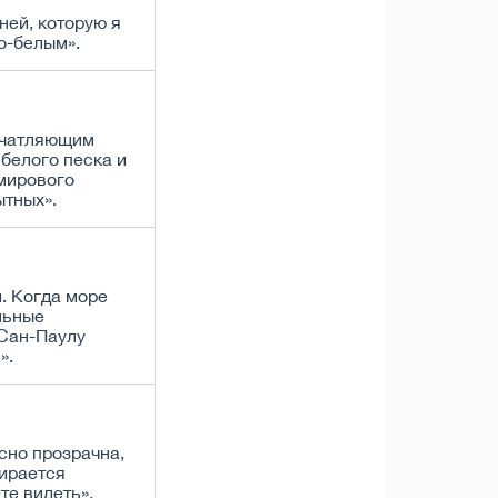
ней, которую я
о-белым».
ечатляющим
 белого песка и
 мирового
ытных».
. Когда море
льные
Сан-Паулу
».
сно прозрачна,
тирается
те видеть».