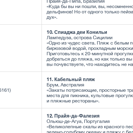
Прайя-да-Пипа, Бразилия
«Куда бы вы ни пошли, вы, несомненно
дельфинов! Но от одного только пейз
дух».
10. Спиаджа деи Конильи
Лампедуза, острова Сицилии
«Одно из чудес света. Пляж с белым 
бирюзовой водой, прохладным морски
Приготовьтесь к 20-минутной прогулк
добраться до пляжа, но как только вы
вы почувствуете, что находитесь не н
11. Кабельный пляж
Брум, Австралия
«Закаты потрясающие, просторные тр
места для пикника, культовые прогул
и пляжные рестораны».
12. Прайя-да-Фалезия
Ольюш-де-Агуа, Португалия
«Великолепные скалы из красного пес
зелено-голубому океану и пляжу с бе