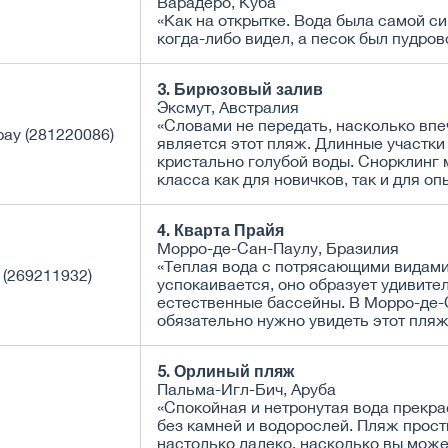
Варадеро, Куба
«Как на открытке. Вода была самой си
когда-либо видел, а песок был пудров
3. Бирюзовый залив
Эксмут, Австралия
«Словами не передать, насколько вп
является этот пляж. Длинные участки
кристально голубой воды. Снорклинг
класса как для новичков, так и для оп
4. Кварта Прайя
Морро-де-Сан-Паулу, Бразилия
«Теплая вода с потрясающими видами
успокаивается, оно образует удивите
естественные бассейны. В Морро-де-
обязательно нужно увидеть этот пляж
5. Орлиный пляж
Пальма-Игл-Бич, Аруба
«Спокойная и нетронутая вода прекра
без камней и водорослей. Пляж прос
настолько далеко, насколько вы може