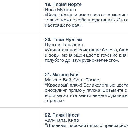
19. Плайя Норте
Исла Мухерес
«Вода чистая и имеет все оттенки син
только можно себе представить. Это 
настоящего рая».
20. Пляж Нунгви
Нунгви, Танзания
«Удивительное сочетание белого, бар
и воды, меняющей цвет в течение дня 
голубого до изумрудно-зеленого».
21. Магенс Бэй
Магенс-Бей, Сент-Томас
“Красивый пляж! Великолепные цвета
снорклинг прямо у пляжа. Возьмите с
если вы хотите выйти немного дальше
черепах».
22. Пляж Нисси
Айя-Напа, Кипр
“Длинный широкий пляж с прекрасно