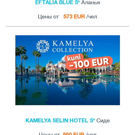
EFTALIA BLUE 5*
Aланья
573 EUR
Цены от
/чел
KAMELYA SELIN HOTEL 5*
Сиде
560 EUR
Цены от
/чел