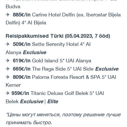
Budva
885€/in
✈
Carine Hotel Delfin (ex. Iberostar Bijela
Delfin) 4* AI Bijela
Reisipakkumised Türki (05.04.2023, 7 ööd)
509€/in
✈
Sette Serenity Hotel 4* AI
Exclusive
Alanya
619€/in
✈
Gold Island 5* UAI Alanya
665€/in
Exclusive
✈
The Raga Side 5* UAI Side
809€/in
✈
Paloma Foresta Resort & SPA 5* UAI
Kemer
959€/in
✈
Titanic Deluxe Golf Belek 5* UAI
Exclusive
Elite
Belek
|
*Цены могут меняться, поэтому решение лучше
принимать быстро.