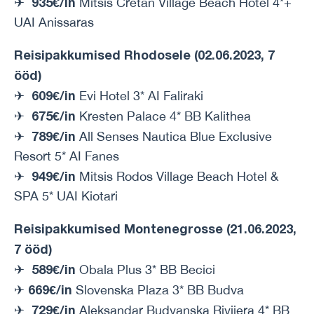
935€/in
✈
Mitsis Cretan Village Beach Hotel 4*+
UAI Anissaras
Reisipakkumised Rhodosele (02.06.2023, 7
ööd)
609€/in
✈
Evi Hotel 3* AI Faliraki
675€/in
✈
Kresten Palace 4* BB Kalithea
789€/in
✈
All Senses Nautica Blue Exclusive
Resort 5* AI Fanes
949€/in
✈
Mitsis Rodos Village Beach Hotel &
SPA 5* UAI Kiotari
Reisipakkumised Montenegrosse (21.06.2023,
7 ööd)
589€/in
✈
Obala Plus 3* BB Becici
669€/in
✈
Slovenska Plaza 3* BB Budva
729€/in
✈
Aleksandar Budvanska Rivijera 4* BB