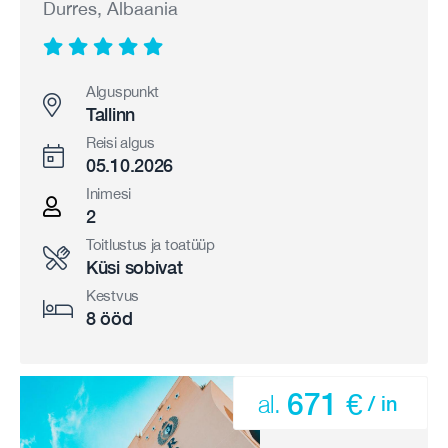
Durres, Albaania
Alguspunkt
Tallinn
Reisi algus
05.10.2026
Inimesi
2
Toitlustus ja toatüüp
Küsi sobivat
Kestvus
8 ööd
671 €
al.
/ in