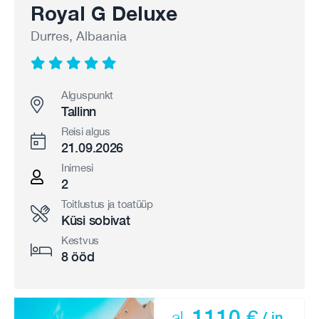
Royal G Deluxe
Durres, Albaania
Alguspunkt
Tallinn
Reisi algus
21.09.2026
Inimesi
2
Toitlustus ja toatüüp
Küsi sobivat
Kestvus
8 ööd
1110 €
al.
/ in