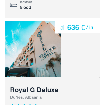
Kestvus
8 ööd
636 €
al.
/ in
Royal G Deluxe
Durres, Albaania