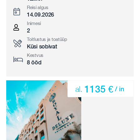
Reisi algus
14.09.2026
Inimesi
2
Toitlustus ja toatüüp
Küsi sobivat
Kestvus
8 ööd
1135 €
al.
/ in