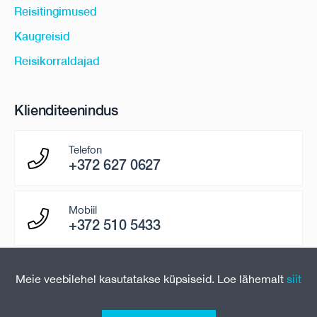
Reisitingimused
Kaugreisid
Reisikorraldajad
Klienditeenindus
Telefon
+372 627 0627
Mobiil
+372 510 5433
E-mail
Meie veebilehel kasutatakse küpsiseid. Loe lähemalt
siit
paring@uniontravel.ee