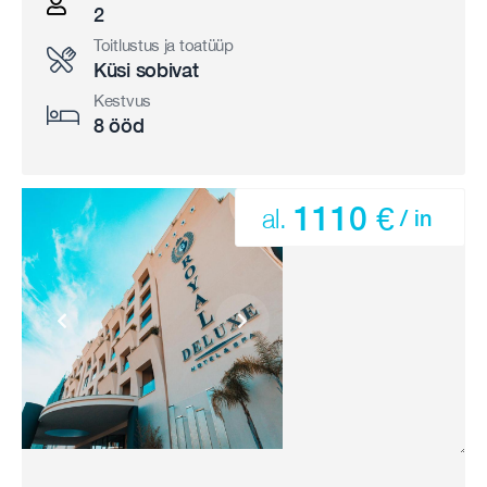
2
Toitlustus ja toatüüp
Küsi sobivat
Kestvus
8 ööd
1110 €
al.
/ in