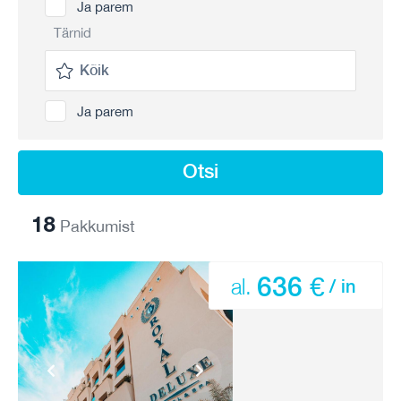
Ja parem
Tärnid
Ja parem
Otsi
18
Pakkumist
636 €
al.
/ in