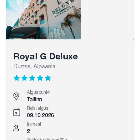
Royal G Deluxe
Durres, Albaania
Alguspunkt
Tallinn
Reisi algus
09.10.2026
Inimesi
2
Toitlustus ja toatüüp