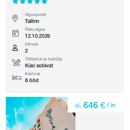
Alguspunkt
Tallinn
Reisi algus
12.10.2026
Inimesi
2
Toitlustus ja toatüüp
Küsi sobivat
Kestvus
8 ööd
646 €
al.
/ in