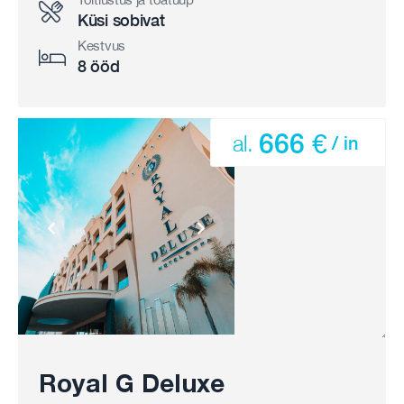
Küsi sobivat
Kestvus
8 ööd
666 €
al.
/ in
Royal G Deluxe