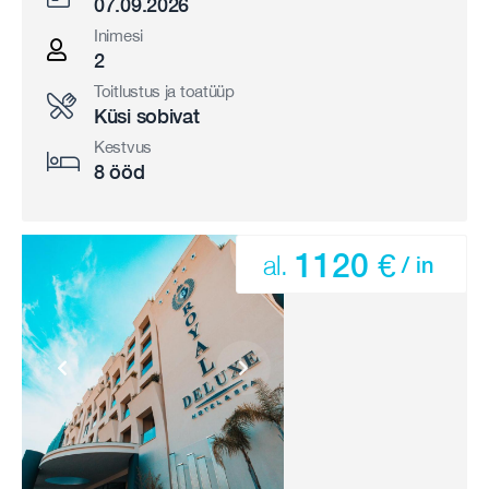
07.09.2026
Inimesi
2
Toitlustus ja toatüüp
Küsi sobivat
Kestvus
8 ööd
1120 €
al.
/ in