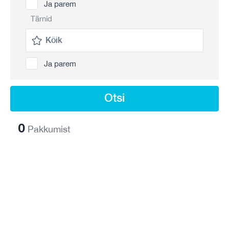
Ja parem
Tärnid
Ja parem
Otsi
0
Pakkumist