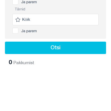
Ja parem
Tärnid
Ja parem
Otsi
0
Pakkumist