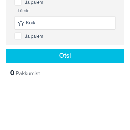
Ja parem
Tärnid
Ja parem
Otsi
0
Pakkumist